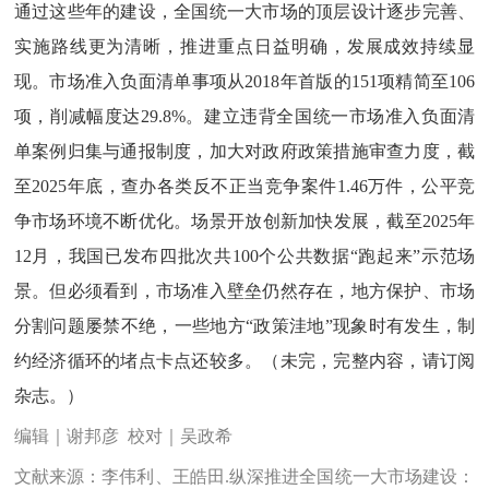
通过这些年的建设，全国统一大市场的顶层设计逐步完善、
实施路线更为清晰，推进重点日益明确，发展成效持续显
现。市场准入负面清单事项从2018年首版的151项精简至106
项，削减幅度达29.8%。建立违背全国统一市场准入负面清
单案例归集与通报制度，加大对政府政策措施审查力度，截
至2025年底，查办各类反不正当竞争案件1.46万件，公平竞
争市场环境不断优化。场景开放创新加快发展，截至2025年
12月，我国已发布四批次共100个公共数据“跑起来”示范场
景。但必须看到，市场准入壁垒仍然存在，地方保护、市场
分割问题屡禁不绝，一些地方“政策洼地”现象时有发生，制
约经济循环的堵点卡点还较多。（未完，完整内容，请订阅
杂志。）
编辑｜谢邦彦 校对｜吴政希
文献来源：李伟利、王皓田.纵深推进全国统一大市场建设：