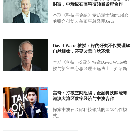
财富，中瑞应在高科技领域紧密合作
本期《科技与金融》专访瑞士Venturelab
的联合创始人兼董事总经理Jordi
Montserrat，他从创业孵化器主理人的视
角，探析瑞士拥有强大创新能力的奥
秘，分享Venturelab助力...
David Waite 教授：好的研究不仅要理解
自然规律，还要改善自然环境
本期《科技与金融》特邀David Waite教
授与新宜中心总经理王远博士，介绍新
宜中心的水处理技术优势和应用前景，
分享中澳技术转移和产学研合作模式，
为中国水资源管理和...
宫奇：打破空间阻隔，金融科技赋能粤
港澳大湾区数字经济与中澳合作
探索中澳在金融科技领域的国际合作模
式。