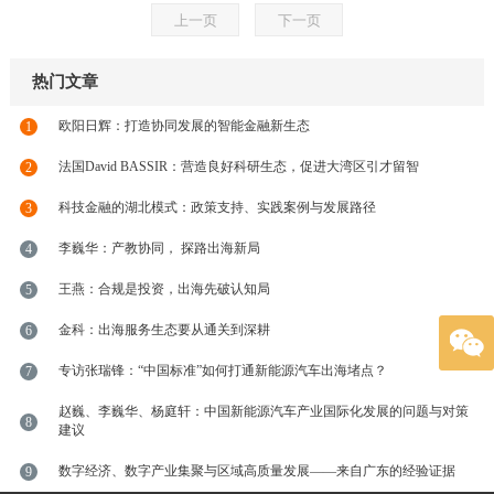
上一页
下一页
热门文章
欧阳日辉：打造协同发展的智能金融新生态
1
法国David BASSIR：营造良好科研生态，促进大湾区引才留智
2
科技金融的湖北模式：政策支持、实践案例与发展路径
3
李巍华：产教协同， 探路出海新局
4
王燕：合规是投资，出海先破认知局
5
金科：出海服务生态要从通关到深耕
6
专访张瑞锋：“中国标准”如何打通新能源汽车出海堵点？
7
赵巍、李巍华、杨庭轩：中国新能源汽车产业国际化发展的问题与对策
8
建议
数字经济、数字产业集聚与区域高质量发展——来自广东的经验证据
9