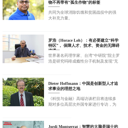
物不再带有“孤生作物”的标签
共同为全球消除饥饿和贫困战役中的强
大补充力量。
罗浩（Horace Loh）：有必要建立“科学
特区”， 保障人才、技术、资金的无障碍
流通
世界著名药理学家、台湾“中研院”院士罗
浩是研究吗啡成瘾性分子机制及发现“无
副作用”麻醉类止痛药的先驱。
Dieter Hoffmann：中国是创新型人才追
求事业的理想之地
《科技与金融》高端访谈栏目将连续多
期对多位高层次外国专家进行专访，为
产业的技术升级、产业转型把脉献策，
探讨产业发展及国际合作等方面的机遇
和挑战，为读者带来国...
Jordi Montserrat：智慧的大脑是瑞士的