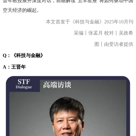
晋年教授展开深度对话，前瞻解读“五羊星座”将如何驱动中国
空天经济的崛起。
本文首发于《科技与金融》2025年10月刊
采编丨张孟月 校对丨吴政希
图丨由受访者提供
Q：
《科技与金融》
A：
王晋年