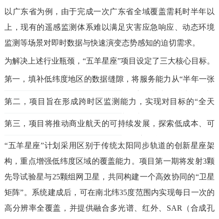
以广东省为例，由于完成一次广东省全域覆盖需耗时半年以
上，现有的遥感监测体系难以满足灾害应急响应、动态环境
监测等场景对即时数据与快速演变态势感知的迫切需求。
为解决上述行业瓶颈，“五羊星座”项目设定了三大核心目标。
第一，填补低纬度地区的数据缝隙，将服务能力从“半年一张
图”升级为“每天一张图”，以高频次、高分辨率、近实时的遥
第二，项目旨在形成跨时区监测能力，实现对目标的“全天
感数据满足应急需求。
时”覆盖，突破传统卫星每日固定时间过顶的局限。
第三，项目将推动商业航天的可持续发展，探索低成本、可
盈利的技术路径，实现技术与产业的深度融合。
“五羊星座”计划采用区别于传统太阳同步轨道的创新星座架
构，重点增强低纬度区域的覆盖能力。项目第一期将发射3颗
先导试验星与25颗组网卫星，共同构建一个高效协同的“卫星
矩阵”。系统建成后，可在南北纬35度范围内实现每日一次的
高分辨率全覆盖，并提供融合多光谱、红外、SAR（合成孔