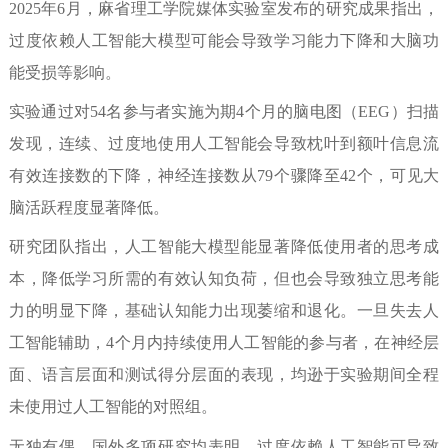
2025
年
6
月，麻省理工学院媒体实验室发布的研究成果指出，
过度依赖人工智能大模型可能会导致学习能力下降和大脑功
能受损等影响。
实验通过对
54
名参与者实施为期4
个月的脑电图（
EEG
）扫描
发现，连续、过度地使用人工智能会导致枕叶到额叶信息流
有效连接数的下降，神经连接数从
79
个骤降至
42
个，可见大
脑活跃程度显著降低。
研究团队指出，人工智能大模型能显著降低使用者的思考成
本，降低学习所需的有效认知负荷，但也会导致独立思考能
力的明显下降，基础认知能力出现萎缩和退化。
一旦失去人
工智能辅助，
4
个月内持续使用人工智能的参与者，在神经层
面、语言层面和测试得分层面的表现，均逊于实验期间全程
未使用过人工智能的对照组。
无独有偶，国外多项研究均表明，过度依赖人工智能可导致