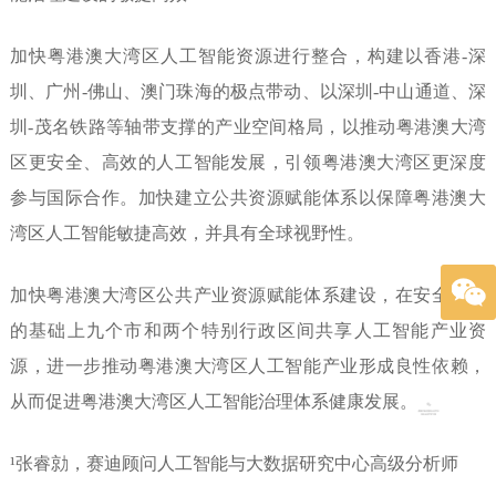
加快粤港澳大湾区人工智能资
源进行整合，构建以香港-深
圳、广
州-佛山、澳门珠海的极点带动、以
深圳-中山通道、深
圳-茂名铁路等
轴带支撑的产业空间格局，以推动
粤港澳大湾
区更安全、高效的人工
智能发展，引领粤港澳大湾区更深
度
参与国际合作。加快建立公共资
源赋能体系以保障粤港澳大
湾区人
工智能敏捷高效，并具有全球视野
性。
加快粤港澳大湾区公共产业资
源赋能体系建设，在安全可控
的基
础上九个市和两个特别行政区间共
享人工智能产业资
源，进一步推动
粤港澳大湾区人工智能产业形成良
性依赖，
从而促进粤港澳大湾区人
工智能治理体系健康发展。
¹
张睿勍，赛迪顾问人工智能与大数据研究中心高级分析师