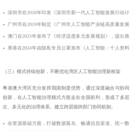
深圳市在2018年印发
《深圳市新一代人工智能发展行动
计
划》，明确要制定数据资产保护
等地方性法规，建立监管
广州市在
2019年制定《广州市人工智能产业
链高质量发展
和评估体
系，实现规范化管理。
三年行动计划》，强
调要完善人工智能领域中的数据监
管
澳门在2023年发布了
《经济适度多元发展规划》，提出
推
治理体系。
动电信领域相关法律法规的立法
工作。
香港在2024年由隐私专员公
署发布《人工智能：个人资料
保障
模范框架》，涵盖制定人工智能策
略及治理架构等四
个方面的措施。
（三）模式持续创新，不断优
化湾区人工智能治理新框架
粤港澳大湾区充分发挥我国制
度优势，通过深度融合与协同
创
新，在人工智能治理模式方面走在
全国前列，形成了多层
次、多元化
的治理体系。建立跨层级跨部门协
同机制。
在资源基础方面，打破数
据孤岛、畅通信息渠道、统一数