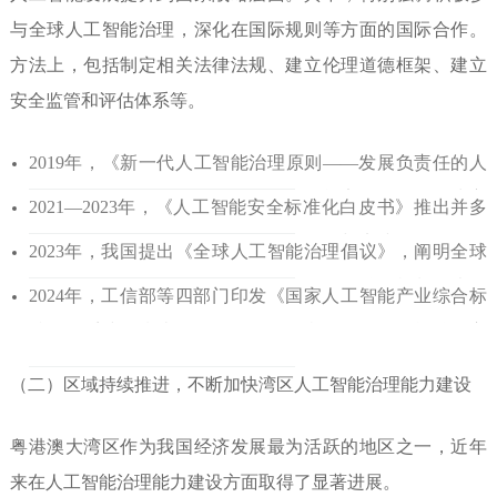
与全球人工智能治理，
深化在国际规则等方面的国际合作。
方法上，包括制定相关法律法规、建
立伦理道德框架、建立
安全监管和评
估体系等。
2019年，《新一代人工智
能治理原则——发展负责任的人
工智
能》发布，该原则以确保人工智能安
全可靠可控为主
2021—2023年，《人工智能安全标
准化白皮书》推出并多
要目标，建议世界各
国应开放协作、凝聚共识。
次修订，我国
人工智能治理的理论认识与实践经验
渐次深
2023年，我国提出《全球
人工智能治理倡议》，阐明全球
入。
人工
智能治理应构建开放、公正、有效的
治理机制，表明
2024年，工信部等四部门印发
《国家人工智能产业综合标
我国积极支持在联合
国框架下讨论成立国际人工智能治理
准化体系
建设指南（2024版）》，我国在人工
智能治理方
机构。
面形成了完善的理论体系
与实践模式。
（二）区域持续推进，不断加快
湾区人工智能治理能力建设
粤港澳大湾区作为我国经济发
展最为活跃的地区之一，近年
来在
人工智能治理能力建设方面取得了
显著进展。