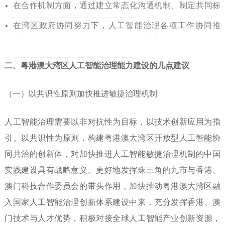
据
信息处置框架，促进数据跨部门跨
地区交互共享，为人
在合作机制方面，通
过建立常态化沟通机制、制定共同
标
工智能治理打
下良好基础。
准、建设新型基础设施与公共服
务等方式，持续深化湾区
在湾区政府协同努力
下，人工智能治理各项工作协同推
人工智能
协作化治理。
进，形成了有机互联、优化创新的
生态系统。
二、粤港澳大湾区人工智能
治理能力建设的几点建议
（一）以共识性原则加快推进敏捷治理机制
人工智能治理需要以非对抗性为目标，以技术创新应用为指
引。以共识性为原则，构建粤港澳大湾区开放型人工智能协
同共治的创新体，对加快推进人工智能敏捷治理机制的中国
实践建设具有战略意
义。更好地发挥珠三角的九市与香
港、
澳门科技合作委员会的带头作
用，加快推动粤港澳大湾区融
入国
家人工智能治理创新体系建设中
来，充分发挥香港、澳
门技术与人
才优势，积极对接全球人工智能产
业创新资源，